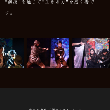
“演技”を通じて“生きる力”を磨く場で
す。
東京都豊島区雑司ヶ谷1−5−4