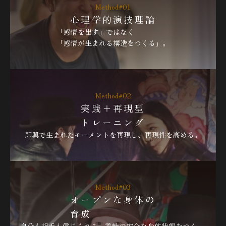
Method#01
心理学的演技理論
「感情を出す」ではなく
「感情が生まれる構造をつくる」。
Method#02
実践＋再現型
トレーニング
即興で生まれたモーメントを再現し、再現性を高める。
Method#03
オープンな身体の
育成