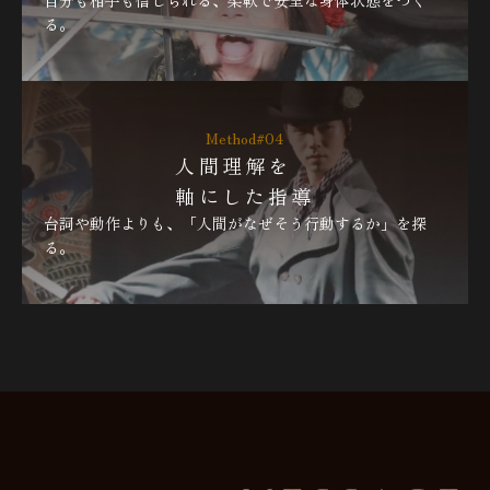
自分も相手も信じられる、柔軟で安全な身体状態をつく
る。
Method#04
人間理解を
軸にした指導
台詞や動作よりも、「人間がなぜそう行動するか」を探
る。