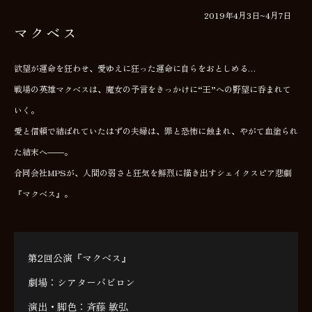
2019年4月3日~4月7日
マクベス
欲望が運命を狂わせ、愛ゆえに狂った運命に自らをおとしめる…
戦場の英雄マクベスは、魔女の予言をきっかけに“王”への野望に呑まれて
いく。
愛と信頼で結ばれていたはずの夫婦は、罪と恐怖に蝕まれ、やがて血塗られ
た結末へ――。
合同会社MPSが、人間の弱さと狂気を鮮烈に描き出すシェイクスピア悲劇
『マクベス』。
第2回公演『マクベス』
劇場：シアターバビロン
演出・脚色：斉藤 敏弘