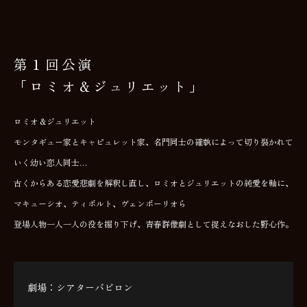
第１回公演
「ロミオ＆ジュリエット」
ロミオ＆ジュリエット
モンタギュー家とキャピュレット家、名門同士の確執によって切り裂かれて
いく幼い恋人同士…
古くからある恋愛悲劇を解釈し直し、ロミオとジュリエットの純愛を軸に、
マキューシオ、ティボルト、ヴェンボーリオら
登場人物一人一人の役を掘り下げ、青春群像劇として捉えなおした野心作。
劇場：シアターバビロン