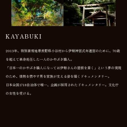
KAYABUKI
2013年、特別豪雪地帯長野県小谷村から伊勢神宮式年遷宮のために、70歳
を超えて単身赴任した一人のかやぶき職人。
「日本一のかやぶき職人になってお伊勢さんの屋根を葺く」という夢の実現
のため、情熱を燃やす男を家族が支える姿を描くドキュメンタリー。
日本全国1718自治体で唯一、企画が採用されたドキュメンタリー。文化庁
の女性を受ける。