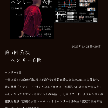
2025年1月21日~26日
第5回公演
「ヘンリー6世」
ヘンリー6世
一挙上演すれば9時間に及ぶ3部作を1時間45分にまとめたMPSの野心作。
後の暴君「リチャード3世」となるグロスターが暴君への道をひた走るきっ
かけとなった母アン・ネヴィルとの葛藤と、兄エドワード、クラレンスとの
確執を背景に悲劇の女王マーガレットとヘンリー6世の生々流転の夫婦の物