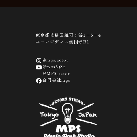
東京都豊島区雑司ヶ谷1−5−4
ユーレジデンス護国寺B1
@mps_actor
@mps6581
@MPS_actor
合同会社mps