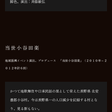
脚色、演出：斉藤敏弘
当世小谷田楽
地域振興イベント演出、プロデュース 「当世小谷田楽」（２０１０年～２
０１２年計６回）
かつて地歌舞伎や口承民話の里として栄えた長野県 北安
曇郡小谷村。今は長野県一の人口減少を記録する村とな
り、見る影もない。