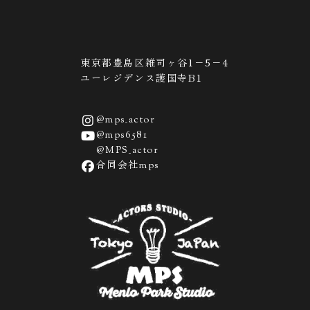
東京都豊島区雑司ヶ谷1−5−4
ユーレジデンス護国寺B1
@mps_actor
@mps6581
@MPS_actor
合同会社mps