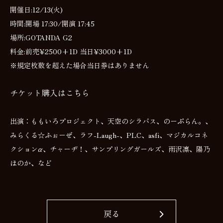
開催日:12/13(火)
時間:開場 17:30/開演 17:45
場所:GOTANDA G2
料金:前売¥2500+1D 当日¥3000+1D
※規定枚数を超えた場合当日券はありません
チケット購入はこちら
出演：ももいろプロジェクト、天空のシラバス、のーぷらん。、
みらくる☆ふぉーぜ、ラフ-Laugh-、PLC、asfi、マジカルコネ
クションα、チャーヂ！、サンプリングガールズ、雨沢凛、陽乃
ほのか、など
戻る