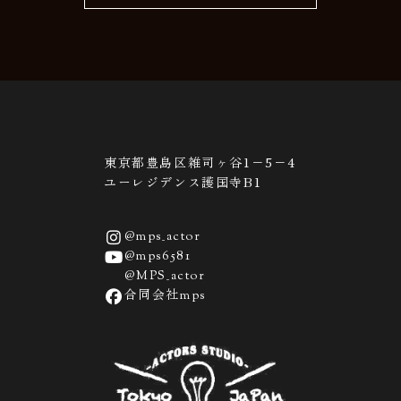
東京都豊島区雑司ヶ谷1−5−4
ユーレジデンス護国寺B1
@mps_actor
@mps6581
@MPS_actor
合同会社mps